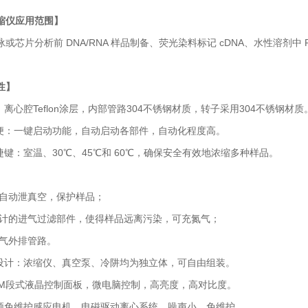
缩仪
应用范围】
片分析前 DNA/RNA 样品制备、荧光染料标记 cDNA、水性溶剂中
性】
心腔Teflon涂层，内部管路304不锈钢材质，转子采用304不锈钢材质
：一键启动功能，自动启动各部件，自动化程度高。
键：室温、30℃、45℃和 60℃，确保安全有效地浓缩多种样品。
：
自动泄真空，保护样品；
计的进气过滤部件，使得样品远离污染，可充氮气；
气外排管路。
计：浓缩仪、真空泵、冷阱均为独立体，可自由组装。
M段式液晶控制面板，微电脑控制，高亮度，高对比度。
免维护感应电机，电磁驱动离心系统，噪声小，免维护。