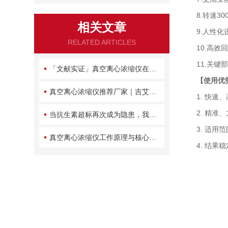
8.转速300
相关文章
9.人性化设
RELATED ARTICLES
10.高效回
11.关键部
「文献实证」真空离心浓缩仪在多环芳烃检测中的优势分析
【使用优
真空离心浓缩仪推荐厂家｜吉艾姆近十年积淀，品质好售后服务好的优质供应商
1. 快速、
2. 精准、
当抗生素超标再次成为隐患，我们如何守住餐桌前的最后一道防线？
3. 适用范
真空离心浓缩仪工作原理与核心结构解析
4. 结果稳