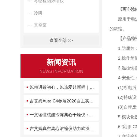
毒物检测浓缩仪
【
离心浓
冷阱
应用于电泳或芯
真空泵
的浓缩。
【产品特
查看全部 >>
1.防腐蚀：离
2.操作简便
新闻资讯
3.温控快捷
NEWS INFORMATION
4.安全性
以精进致初心，以热爱赴新程｜吉艾姆半年沉淀，只为不负每一份信任
(1)断电后
(2)特殊设
吉艾姆Auto C4参展2026自主实验室大会：自动化浓缩方案赋能AI for Lab
(3)自带废
一文读懂核酸冷冻离心干燥仪：原理、维护与常见故障处理
5.模块化设
6.采用LC
吉艾姆真空离心浓缩仪助力武汉大学新成果：含氮杂环丙烷天然产物系统性发现
7.交流变频