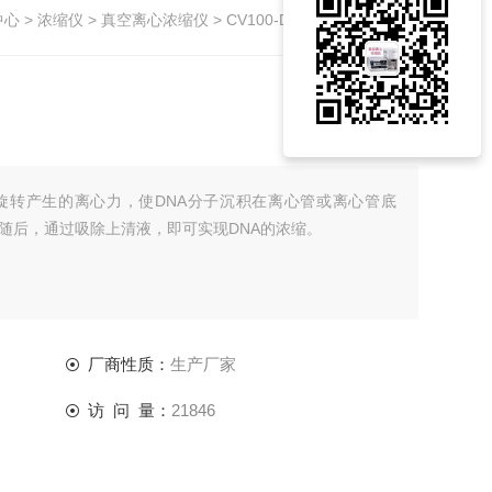
中心
>
浓缩仪
>
真空离心浓缩仪
> CV100-DNA台式离心浓缩仪
旋转产生的离心力，使DNA分子沉积在离心管或离心管底
随后，通过吸除上清液，即可实现DNA的浓缩。
厂商性质：
生产厂家
访 问 量：
21846