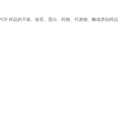
 PCR 样品的干燥、核苷、蛋白、药物、代谢物、酶或类似样品
。