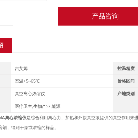
产品咨询
绍
吉艾姆
控温精度
室温+5~65℃
价格区间
真空离心浓缩仪
产地类别
医疗卫生,生物产业,能源
NA
离心浓缩仪
是综合利用离心力、加热和外接真空泵提供的真空作用来
溶剂，得到干燥或浓缩的样品。